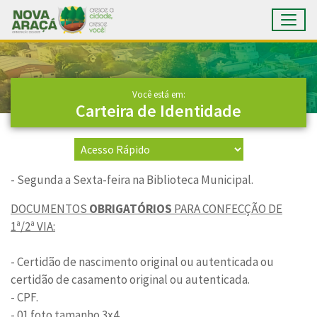
Toggl
Ir para conteúdo principal
Conteúdo Principal
Você está em:
Carteira de Identidade
- Segunda a Sexta-feira na Biblioteca Municipal.
DOCUMENTOS
OBRIGATÓRIOS
PARA CONFECÇÃO DE
1ª/2ª VIA:
- Certidão de nascimento original ou autenticada ou
certidão de casamento original ou autenticada.
- CPF.
- 01 foto tamanho 3x4.