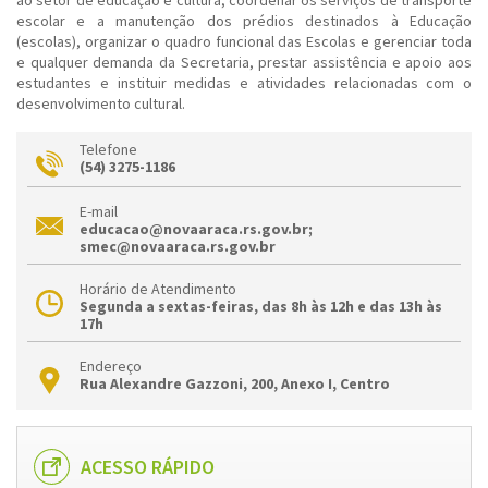
ao setor de educação e cultura; coordenar os serviços de transporte
escolar e a manutenção dos prédios destinados à Educação
(escolas), organizar o quadro funcional das Escolas e gerenciar toda
e qualquer demanda da Secretaria, prestar assistência e apoio aos
estudantes e instituir medidas e atividades relacionadas com o
desenvolvimento cultural.
Telefone
(54) 3275-1186
E-mail
educacao@novaaraca.rs.gov.br;
smec@novaaraca.rs.gov.br
Horário de Atendimento
Segunda a sextas-feiras, das 8h às 12h e das 13h às
17h
Endereço
Rua Alexandre Gazzoni, 200, Anexo I, Centro
ACESSO RÁPIDO