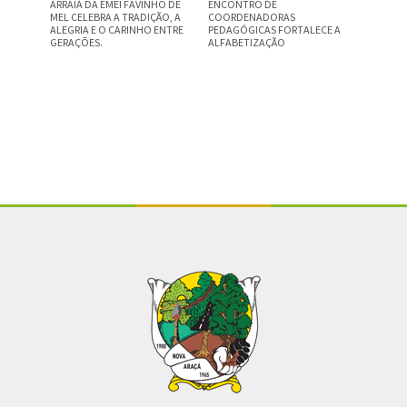
ARRAIÁ DA EMEI FAVINHO DE
ENCONTRO DE
GRUPO D
MEL CELEBRA A TRADIÇÃO, A
COORDENADORAS
DEFINE 
ALEGRIA E O CARINHO ENTRE
PEDAGÓGICAS FORTALECE A
SEGUNDO
GERAÇÕES.
ALFABETIZAÇÃO
Conteúdo Rodapé