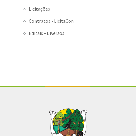
Licitações
Contratos - LicitaCon
Editais - Diversos
Conteúdo Rodapé