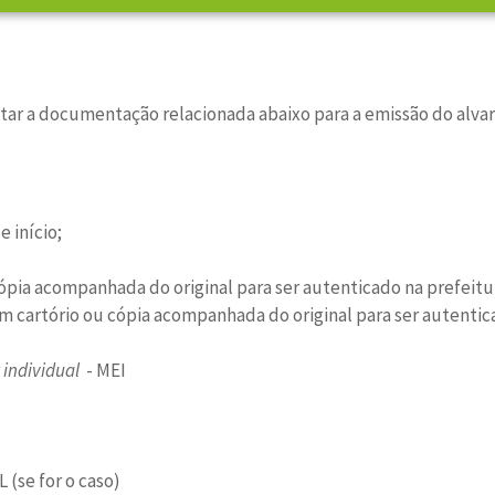
tar a documentação relacionada abaixo para a emissão do alva
 início;
ópia acompanhada do original para ser autenticado na prefeitu
 cartório ou cópia acompanhada do original para ser autentic
individual
- MEI
se for o caso)