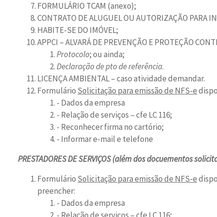
FORMULÁRIO TCAM (anexo);
CONTRATO DE ALUGUEL OU AUTORIZAÇÃO PARA I
HABITE-SE DO IMÓVEL;
APPCI – ALVARÁ DE PREVENÇÃO E PROTEÇÃO CONT
Protocolo
; ou ainda;
Declaração de pto de referência
.
LICENÇA AMBIENTAL – caso atividade demandar.
Formulário
Solicitação para emissão de NFS-e
dispo
- Dados da empresa
- Relação de serviços – cfe LC 116;
- Reconhecer firma no cartório;
- Informar e-mail e telefone
PRESTADORES DE SERVIÇOS (além dos docuementos solicit
Formulário
Solicitação para emissão de NFS-e
dispo
preencher:
- Dados da empresa
- Relação de serviços – cfe LC 116;