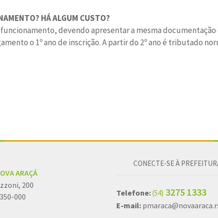
IONAMENTO? HÁ ALGUM CUSTO?
o e funcionamento, devendo apresentar a mesma documentação 
mento o 1º ano de inscrição. A partir do 2º ano é tributado n
CONECTE-SE À PREFEITUR
NOVA ARAÇÁ
zzoni, 200
3275 1333
Telefone:
(54)
5350-000
E-mail:
pmaraca@novaaraca.rs