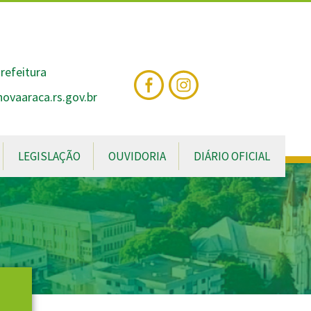
nte
te
al
refeitura
vaaraca.rs.gov.br
LEGISLAÇÃO
OUVIDORIA
DIÁRIO OFICIAL