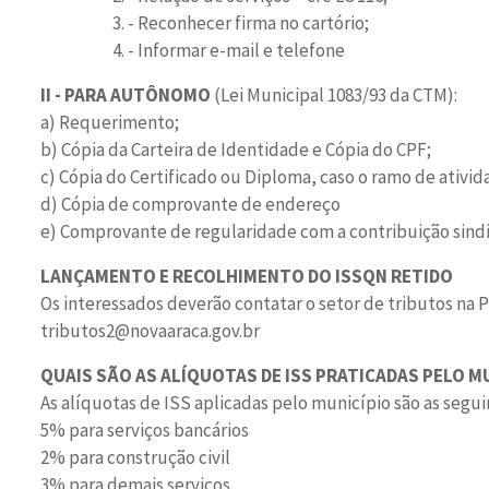
- Reconhecer firma no cartório;
- Informar e-mail e telefone
II - PARA AUTÔNOMO
(Lei Municipal 1083/93 da CTM):
a) Requerimento;
b) Cópia da Carteira de Identidade e Cópia do CPF;
c) Cópia do Certificado ou Diploma, caso o ramo de ativid
d) Cópia de comprovante de endereço
e) Comprovante de regularidade com a contribuição sindic
LANÇAMENTO E RECOLHIMENTO DO ISSQN RETIDO
Os interessados deverão contatar o setor de tributos na P
tributos2@novaaraca.gov.br
QUAIS SÃO AS ALÍQUOTAS DE ISS PRATICADAS PELO M
As alíquotas de ISS aplicadas pelo município são as segui
5% para serviços bancários
2% para construção civil
3% para demais serviços