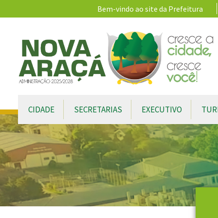
Ir para conteúdo principal
Bem-vindo ao site da Prefeitura
CIDADE
SECRETARIAS
EXECUTIVO
TUR
Conteúdo Principal
CONTEÚDO DO MENU