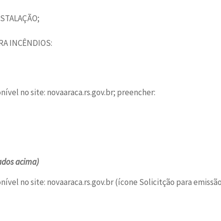
NSTALAÇÃO;
RA INCÊNDIOS:
nível no site: novaaraca.rs.gov.br; preencher:
ados acima)
nível no site: novaaraca.rs.gov.br (ícone Solicitção para emissã