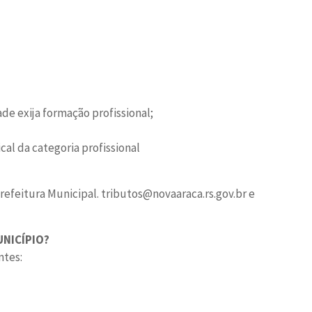
ade exija formação profissional;
al da categoria profissional
refeitura Municipal. tributos@novaaraca.rs.gov.br e
UNICÍPIO?
ntes: