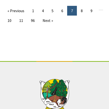
...
...
« Previous
1
4
5
6
7
8
9
10
11
96
Next »
Conteúdo Rodapé