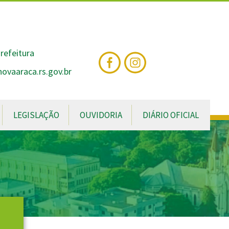
nte
te
al
refeitura
vaaraca.rs.gov.br
LEGISLAÇÃO
OUVIDORIA
DIÁRIO OFICIAL