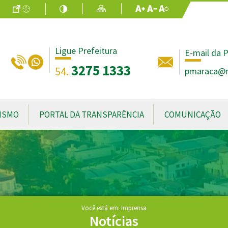
Ir para o Conteúdo
Acessibilidade
Alto Contraste
Mapa do Site
Aumentar Fo
Diminuir Fon
Fonte Origin
Ligue Prefeitura
E-mail da P
3275 1333
54.
pmaraca@no
ISMO
PORTAL DA TRANSPARÊNCIA
COMUNICAÇÃO
Você está em: Imprensa
Notícias