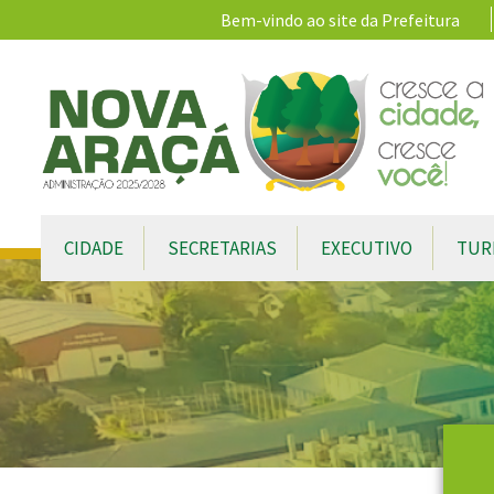
Ir para conteúdo principal
Bem-vindo ao site da Prefeitura
CIDADE
SECRETARIAS
EXECUTIVO
TUR
Conteúdo Principal
CONTEÚDO DO MENU