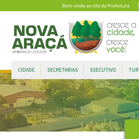
Ir para conteúdo principal
Bem-vindo ao site da Prefeitura
CIDADE
SECRETARIAS
EXECUTIVO
TUR
Conteúdo Principal
CONTEÚDO DO MENU