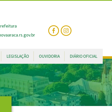
nte
te
al
refeitura
vaaraca.rs.gov.br
LEGISLAÇÃO
OUVIDORIA
DIÁRIO OFICIAL