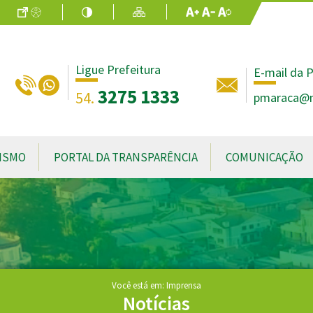
Ir para o Conteúdo
Acessibilidade
Alto Contraste
Mapa do Site
Aumentar Fo
Diminuir Fon
Fonte Origin
Ligue Prefeitura
E-mail da P
3275 1333
54.
pmaraca@no
ISMO
PORTAL DA TRANSPARÊNCIA
COMUNICAÇÃO
Você está em: Imprensa
Notícias