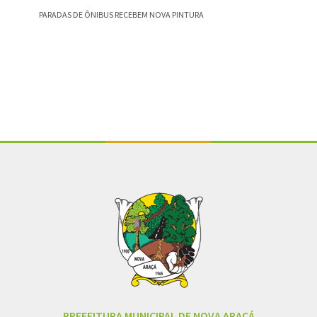
PARADAS DE ÔNIBUS RECEBEM NOVA PINTURA
OLHA Q
Conteúdo Rodapé
PREFEITURA MUNICIPAL DE NOVA ARAÇÁ