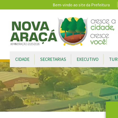
Ir para conteúdo principal
Bem-vindo ao site da Prefeitura
CIDADE
SECRETARIAS
EXECUTIVO
TUR
Conteúdo Principal
CONTEÚDO DO MENU