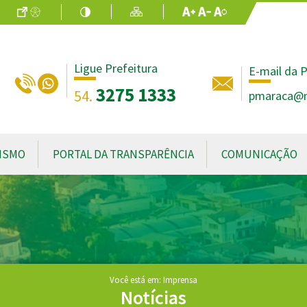
Ir para o Conteúdo
Acessibilidade
Alto Contraste
Mapa do Site
Aumentar Fo
Diminuir Fon
Fonte Origin
Ligue Prefeitura
E-mail da P
3275 1333
54.
pmaraca@no
ISMO
PORTAL DA TRANSPARÊNCIA
COMUNICAÇÃO
Você está em: Imprensa
Notícias