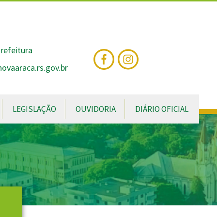
nte
te
al
refeitura
vaaraca.rs.gov.br
LEGISLAÇÃO
OUVIDORIA
DIÁRIO OFICIAL