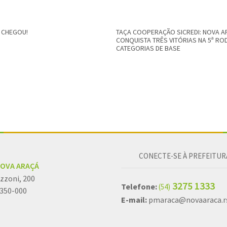
 CHEGOU!
TAÇA COOPERAÇÃO SICREDI: NOVA A
CONQUISTA TRÊS VITÓRIAS NA 5ª RO
CATEGORIAS DE BASE
CONECTE-SE À PREFEITUR
NOVA ARAÇÁ
zzoni, 200
3275 1333
Telefone:
(54)
5350-000
E-mail:
pmaraca@novaaraca.rs