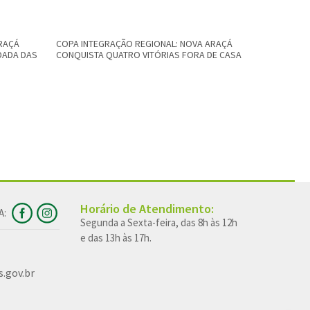
RAÇÁ
COPA INTEGRAÇÃO REGIONAL: NOVA ARAÇÁ
CHEGADA D
DADA DAS
CONQUISTA QUATRO VITÓRIAS FORA DE CASA
IMPACTOS 
Horário de Atendimento:
A:
Segunda a Sexta-feira, das 8h às 12h
e das 13h às 17h.
.gov.br