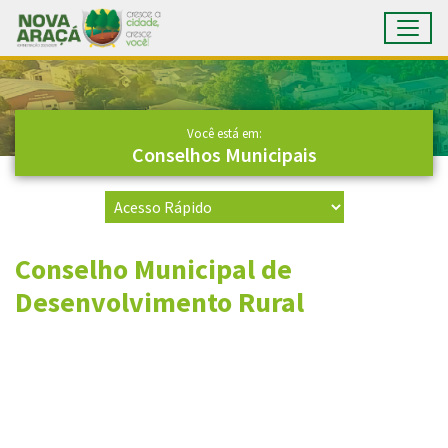
Toggl
Ir para conteúdo principal
Conteúdo Principal
Você está em:
Conselhos Municipais
Conselho Municipal de
Desenvolvimento Rural
Conteúdo Rodapé