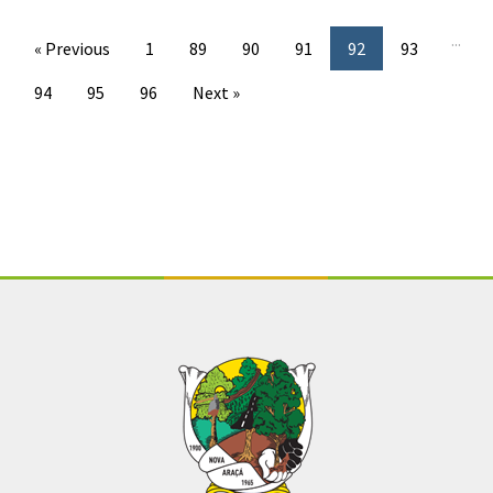
...
« Previous
1
89
90
91
92
93
94
95
96
Next »
Conteúdo Rodapé