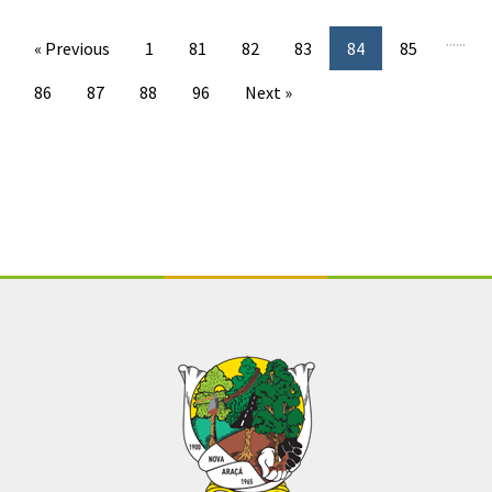
...
...
« Previous
1
81
82
83
84
85
86
87
88
96
Next »
Conteúdo Rodapé