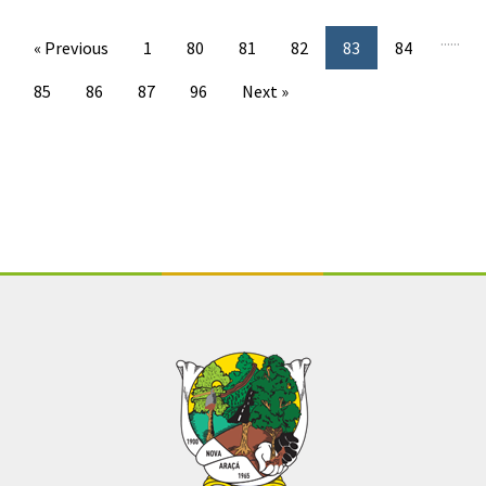
...
...
« Previous
1
80
81
82
83
84
85
86
87
96
Next »
Conteúdo Rodapé